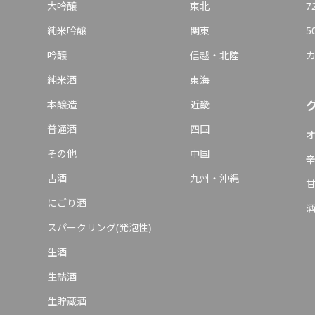
大吟醸
東北
7
純米吟醸
関東
5
吟醸
信越・北陸
純米酒
東海
本醸造
近畿
普通酒
四国
その他
中国
古酒
九州・沖縄
にごり酒
スパークリング(発泡性)
生酒
生詰酒
生貯蔵酒