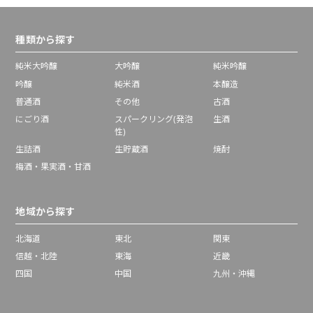
種類から探す
純米大吟醸
大吟醸
純米吟醸
吟醸
純米酒
本醸造
普通酒
その他
古酒
にごり酒
スパークリング(発泡
生酒
性)
生詰酒
生貯蔵酒
焼酎
梅酒・果実酒・甘酒
地域から探す
北海道
東北
関東
信越・北陸
東海
近畿
四国
中国
九州・沖縄