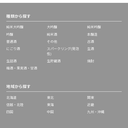
種類から探す
純米大吟醸
大吟醸
純米吟醸
吟醸
純米酒
本醸造
普通酒
その他
古酒
にごり酒
スパークリング(発泡
生酒
性)
生詰酒
生貯蔵酒
焼酎
梅酒・果実酒・甘酒
地域から探す
北海道
東北
関東
信越・北陸
東海
近畿
四国
中国
九州・沖縄