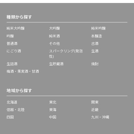
種類から探す
純米大吟醸
大吟醸
純米吟醸
吟醸
純米酒
本醸造
普通酒
その他
古酒
にごり酒
スパークリング(発泡
生酒
性)
生詰酒
生貯蔵酒
焼酎
梅酒・果実酒・甘酒
地域から探す
北海道
東北
関東
信越・北陸
東海
近畿
四国
中国
九州・沖縄