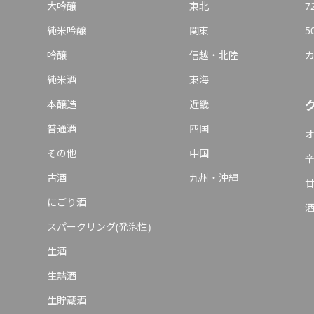
大吟醸
東北
7
純米吟醸
関東
5
吟醸
信越・北陸
純米酒
東海
本醸造
近畿
普通酒
四国
その他
中国
古酒
九州・沖縄
にごり酒
スパークリング(発泡性)
生酒
生詰酒
生貯蔵酒