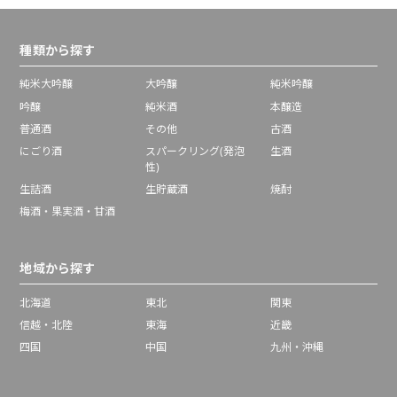
種類から探す
純米大吟醸
大吟醸
純米吟醸
吟醸
純米酒
本醸造
普通酒
その他
古酒
にごり酒
スパークリング(発泡
生酒
性)
生詰酒
生貯蔵酒
焼酎
梅酒・果実酒・甘酒
地域から探す
北海道
東北
関東
信越・北陸
東海
近畿
四国
中国
九州・沖縄