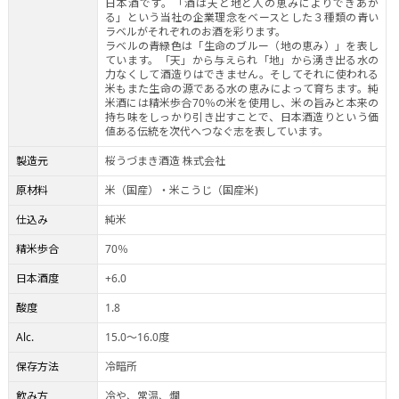
日本酒です。「酒は天と地と人の恵みによりできあが
る」という当社の企業理念をベースとした３種類の青い
ラベルがそれぞれのお酒を彩ります。
ラベルの青緑色は「生命のブルー（地の恵み）」を表し
ています。「天」から与えられ「地」から湧き出る水の
力なくして酒造りはできません。そしてそれに使われる
米もまた生命の源である水の恵みによって育ちます。純
米酒には精米歩合70％の米を使用し、米の旨みと本来の
持ち味をしっかり引き出すことで、日本酒造りという価
値ある伝統を次代へつなぐ志を表しています。
製造元
桜うづまき酒造 株式会社
原材料
米（国産）・米こうじ（国産米)
仕込み
純米
精米歩合
70％
日本酒度
+6.0
酸度
1.8
Alc.
15.0～16.0度
保存方法
冷暗所
飲み方
冷や、常温、燗