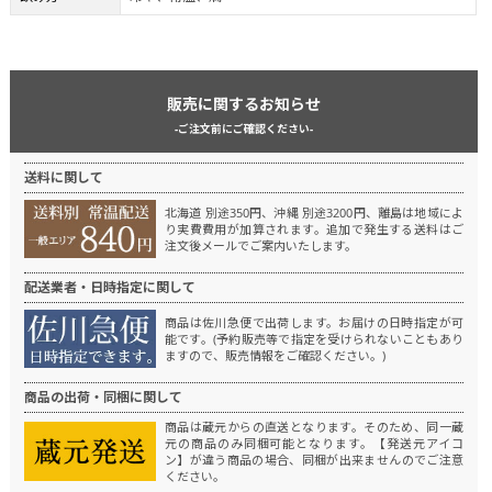
販売に関するお知らせ
-ご注文前にご確認ください-
送料に関して
北海道 別途350円、沖縄 別途3200円、離島は地域によ
り実費費用が加算されます。
追加で発生する送料はご
注文後メールでご案内いたします。
配送業者・日時指定に関して
商品は佐川急便で出荷します。
お届けの日時指定が可
能です。(予約販売等で指定を受けられないこともあり
ますので、販売情報をご確認ください。)
商品の出荷・同梱に関して
商品は蔵元からの直送となります。
そのため、同一蔵
元の商品のみ同梱可能となります。
【発送元アイコ
ン】が違う商品の場合、同梱が出来ませんのでご注意
ください。