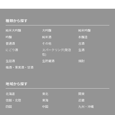
種類から探す
純米大吟醸
大吟醸
純米吟醸
吟醸
純米酒
本醸造
普通酒
その他
古酒
にごり酒
スパークリング(発泡
生酒
性)
生詰酒
生貯蔵酒
焼酎
梅酒・果実酒・甘酒
地域から探す
北海道
東北
関東
信越・北陸
東海
近畿
四国
中国
九州・沖縄