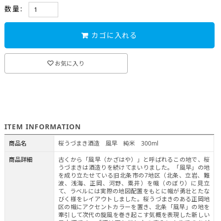
数量:
カゴに入れる
お気に入り
ITEM INFORMATION
商品名
桜うづまき酒造 風早 純米 300ml
商品詳細
古くから「風早（かざはや）」と呼ばれるこの地で、桜
うづまきは酒造りを続けてまいりました。「風早」の地
を成り立たせている旧北条市の7地区（北条、立岩、難
波、浅海、正岡、河野、粟井）を幟（のぼり）に見立
て、ラベルには実際の地図配置をもとに幟が勇壮とたな
びく様をレイアウトしました。桜うづまきのある正岡地
区の幟にアクセントカラーを置き、北条「風早」の地を
牽引して次代の旋風を巻き起こす気概を表現した新しい