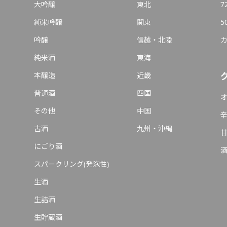
大吟醸
東北
7
純米吟醸
関東
5
吟醸
信越・北陸
純米酒
東海
本醸造
近畿
普通酒
四国
その他
中国
古酒
九州・沖縄
にごり酒
スパークリング(発泡性)
生酒
生詰酒
生貯蔵酒