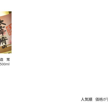
造 常
00ml
人気順
価格が