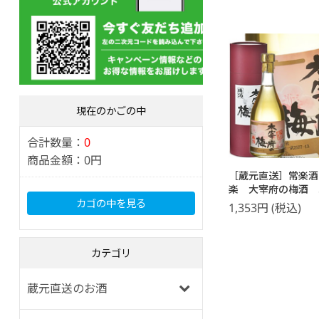
現在のかごの中
合計数量：
0
商品金額：
0円
［蔵元直送］常楽酒
楽 大宰府の梅酒 5
カゴの中を見る
1,353
円
(税込)
カテゴリ
蔵元直送のお酒